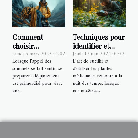
Comment
Techniques pour
choisir
identifier et
Lundi 3 mars 2025 02:02
Jeudi 13 juin 2024 00:52
l'équipement
utiliser les
Lorsque l'appel des
L'art de cueillir et
parfait pour vos
plantes
sommets se fait sentir, se
d'utiliser les plantes
aventures en
médicinales en
préparer adéquatement
médicinales remonte à la
montagne
milieu sauvage
est primordial pour vivre
nuit des temps, lorsque
une...
nos ancêtres...