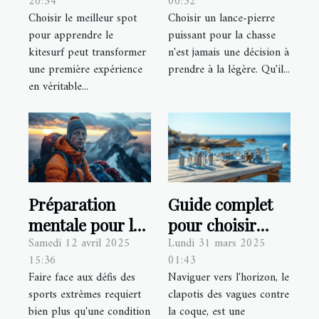
20:34
00:32
pour apprendre
puissant adapté
Choisir le meilleur spot
Choisir un lance-pierre
le kitesurf ?
à vos besoins de
pour apprendre le
puissant pour la chasse
chasse
kitesurf peut transformer
n'est jamais une décision à
une première expérience
prendre à la légère. Qu'il...
en véritable...
Préparation
Guide complet
mentale pour les
pour choisir
Samedi 12 avril 2025
Lundi 31 mars 2025
sports extrêmes
l'équipement
15:36
01:43
techniques pour
d'accastillage
Faire face aux défis des
Naviguer vers l'horizon, le
renforcer la
pour votre
sports extrêmes requiert
clapotis des vagues contre
résilience
bateau
bien plus qu'une condition
la coque, est une