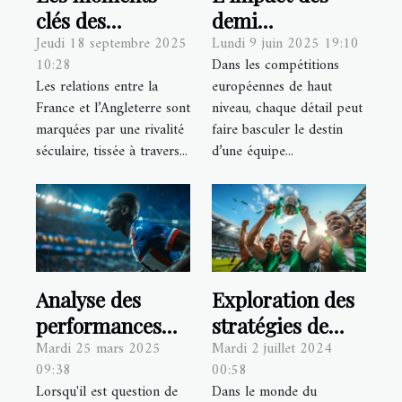
clés des
demi
Jeudi 18 septembre 2025
Lundi 9 juin 2025 19:10
confrontations
d'ouverture sur
10:28
Dans les compétitions
historiques
les résultats en
Les relations entre la
européennes de haut
Franco-
Champions Cup
France et l’Angleterre sont
niveau, chaque détail peut
Anglaises
marquées par une rivalité
faire basculer le destin
séculaire, tissée à travers...
d’une équipe...
Analyse des
Exploration des
performances
stratégies de
Mardi 25 mars 2025
Mardi 2 juillet 2024
clés de Kylian
l'ASSE pour la
09:38
00:58
Mbappé dans les
remontée en
Lorsqu'il est question de
Dans le monde du