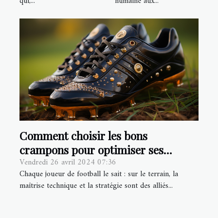
qui,...
humaine aux...
locaux
Comment choisir les bons
crampons pour optimiser ses
Vendredi 26 avril 2024 07:36
performances en compétition de
Chaque joueur de football le sait : sur le terrain, la
football
maîtrise technique et la stratégie sont des alliés...