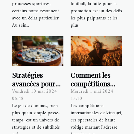
grandes
Ligue 1
prouesses sportives,
football, la lutte pour la
compétitions
certains noms résonnent
promotion est un des défis
avec un éclat particulier.
les plus palpitants et les
Au sein...
plus...
Stratégies
Comment les
avancées pour
compétitions
Vendredi 10 mai 2024
Mercredi 1 mai 2024
gagner au jeu de
internationales
05:48
15:10
dominos :
de kitesurf
Le jeu de dominos, bien
Les compétitions
techniques et
influencent les
plus qu’un simple passe-
internationales de kitesurf,
tactiques
styles et
temps, est un univers de
ces spectacles de haute
techniques
stratégies et de subtilités
voltige mariant l'adresse