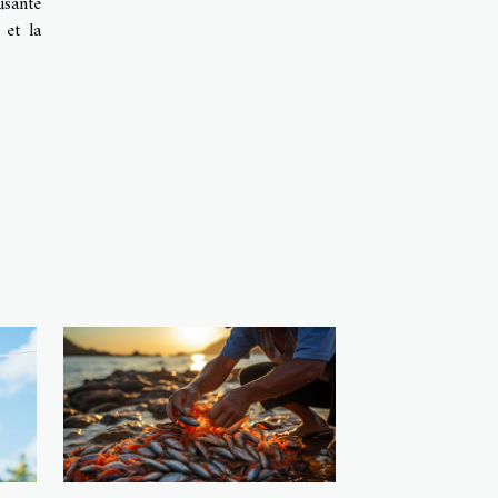
usante
 et la