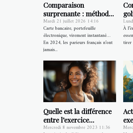
Comparaison
Co
surprenante : méthodes
gol
Mardi 21 juillet 2026 14:16
Lund
de paiement préférées
soc
Carte bancaire, portefeuille
À l’è
des parieurs français en
me
électronique, virement instantané…
essen
2024
En 2024, les parieurs français n’ont
tirer
jamais...
Quelle est la différence
Act
entre l’exercice
exe
Mercredi 8 novembre 2023 11:36
Merc
aérobique et l’exercice
que