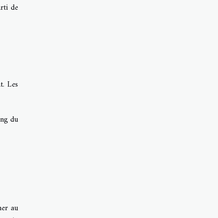
rti de
t. Les
ong du
mer au