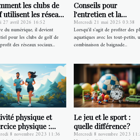
mment les clubs de
Conseils pour
f utilisent les réseaux
l'entretien et la
i 27 avril 2026 16:52
Mercredi 21 mai 2025 03:38
iaux pour attirer les
durabilité des
re du numérique, il devient
Lorsqu'il s'agit de profiter des pl
mbres ?
combinaisons de
tiel pour les clubs de golf de
aquatiques avec les tout-petits, 
baignade bébé
 profit des réseaux sociaux...
combinaison de baignade...
ivité physique et
Le jeu et le sport :
rcice physique :
quelle différence ?
redi 8 novembre 2023 11:36
Mercredi 8 novembre 2023 11:
lle différence ?