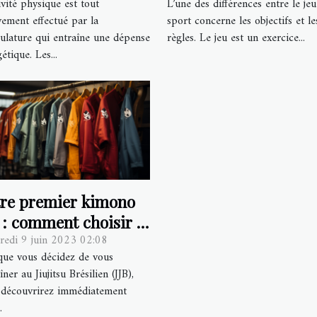
ivité physique est tout
L’une des différences entre le jeu
ement effectué par la
sport concerne les objectifs et le
ulature qui entraîne une dépense
règles. Le jeu est un exercice...
étique. Les...
tre premier kimono
 : comment choisir et
redi 9 juin 2023 02:08
uoi faire attention ?
que vous décidez de vous
îner au Jiujitsu Brésilien (JJB),
 découvrirez immédiatement
.