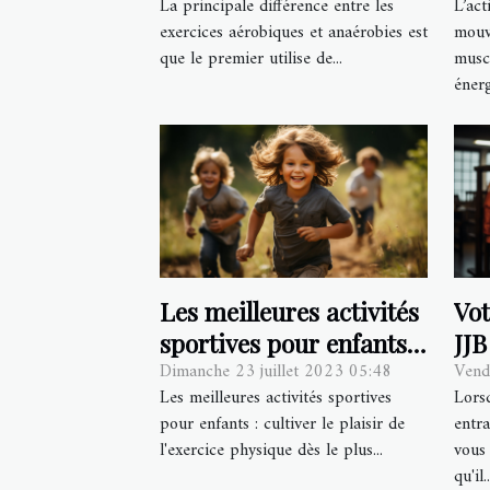
La principale différence entre les
L’act
anaérobie ?
exercices aérobiques et anaérobies est
mouv
que le premier utilise de...
musc
énerg
Les meilleures activités
Vo
sportives pour enfants :
JJB
Dimanche 23 juillet 2023 05:48
Vend
cultiver le plaisir de
à q
Les meilleures activités sportives
Lors
l'exercice physique dès
pour enfants : cultiver le plaisir de
entra
le plus jeune âge
l'exercice physique dès le plus...
vous
qu'il..